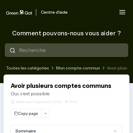
Centre d'aide
Comment pouvons-nous vous aider ?
Toutes les catégories
Mon compte commun
Avoir plusi
Avoir plusieurs comptes communs
Oui, c’est possible.
Mise à jour August 28, 2024
Print
Copy page
Sommaire